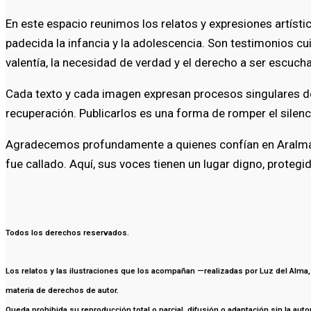
En este espacio reunimos los relatos y expresiones artísti
padecida la infancia y la adolescencia. Son testimonios
valentía, la necesidad de verdad y el derecho a ser escuch
Cada texto y cada imagen expresan procesos singulares de
recuperación. Publicarlos es una forma de romper el silenci
Agradecemos profundamente a quienes confían en Aralma p
fue callado. Aquí, sus voces tienen un lugar digno, protegi
Todos los derechos reservados.
Los relatos y las ilustraciones que los acompañan —realizadas
por Luz del Alma,
materia de derechos de autor.
Queda prohibida su reproducción total o parcial, difusión o adaptación sin la aut