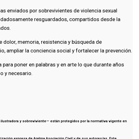
cas enviados por sobrevivientes de violencia sexual
 cuidadosamente resguardados, compartidos desde la
ados.
 dolor, memoria, resistencia y búsqueda de
o, ampliar la conciencia social y fortalecer la prevención.
ara poner en palabras y en arte lo que durante años
do y necesario.
 ilustradora y sobreviviente
— están protegidos por la normativa vigente en
orización expresa de Aralma Asociación Civil y de sus autores/as. Este