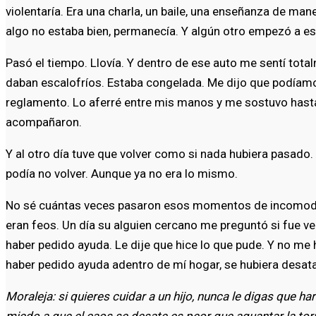
violentaría. Era una charla, un baile, una enseñanza de ma
algo no estaba bien, permanecía. Y algún otro empezó a es
Pasó el tiempo. Llovía. Y dentro de ese auto me sentí to
daban escalofríos. Estaba congelada. Me dijo que podíamos
reglamento. Lo aferré entre mis manos y me sostuvo hasta 
acompañaron.
Y al otro día tuve que volver como si nada hubiera pasado
podía no volver. Aunque ya no era lo mismo.
No sé cuántas veces pasaron esos momentos de incomodid
eran feos. Un día su alguien cercano me preguntó si fue ver
haber pedido ayuda. Le dije que hice lo que pude. Y no me 
haber pedido ayuda adentro de mí hogar, se hubiera desatad
Moraleja: si quieres cuidar a un hijo, nunca le digas que ha
miedo a que el caos se desate es peor que aguantar la tor